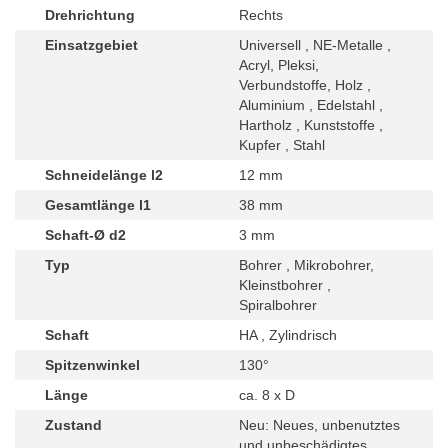
Drehrichtung
Rechts
Einsatzgebiet
Universell , NE-Metalle ,
Acryl, Pleksi,
Verbundstoffe, Holz ,
Aluminium , Edelstahl ,
Hartholz , Kunststoffe ,
Kupfer , Stahl
Schneidelänge l2
12 mm
Gesamtlänge l1
38 mm
Schaft-Ø d2
3 mm
Typ
Bohrer , Mikrobohrer,
Kleinstbohrer ,
Spiralbohrer
Schaft
HA , Zylindrisch
Spitzenwinkel
130°
Länge
ca. 8 x D
Zustand
Neu: Neues, unbenutztes
und unbeschädigtes