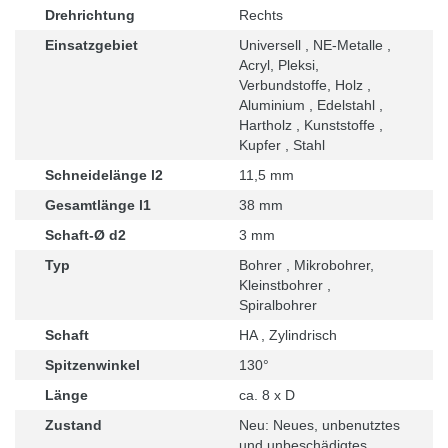
Drehrichtung
Rechts
Einsatzgebiet
Universell , NE-Metalle ,
Acryl, Pleksi,
Verbundstoffe, Holz ,
Aluminium , Edelstahl ,
Hartholz , Kunststoffe ,
Kupfer , Stahl
Schneidelänge l2
11,5 mm
Gesamtlänge l1
38 mm
Schaft-Ø d2
3 mm
Typ
Bohrer , Mikrobohrer,
Kleinstbohrer ,
Spiralbohrer
Schaft
HA , Zylindrisch
Spitzenwinkel
130°
Länge
ca. 8 x D
Zustand
Neu: Neues, unbenutztes
und unbeschädigtes