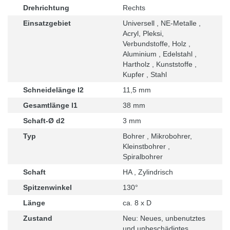
Drehrichtung
Rechts
Einsatzgebiet
Universell , NE-Metalle ,
Acryl, Pleksi,
Verbundstoffe, Holz ,
Aluminium , Edelstahl ,
Hartholz , Kunststoffe ,
Kupfer , Stahl
Schneidelänge l2
11,5 mm
Gesamtlänge l1
38 mm
Schaft-Ø d2
3 mm
Typ
Bohrer , Mikrobohrer,
Kleinstbohrer ,
Spiralbohrer
Schaft
HA , Zylindrisch
Spitzenwinkel
130°
Länge
ca. 8 x D
Zustand
Neu: Neues, unbenutztes
und unbeschädigtes