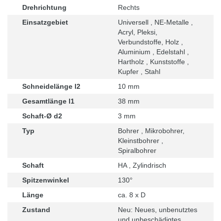
Drehrichtung
Rechts
Einsatzgebiet
Universell , NE-Metalle ,
Acryl, Pleksi,
Verbundstoffe, Holz ,
Aluminium , Edelstahl ,
Hartholz , Kunststoffe ,
Kupfer , Stahl
Schneidelänge l2
10 mm
Gesamtlänge l1
38 mm
Schaft-Ø d2
3 mm
Typ
Bohrer , Mikrobohrer,
Kleinstbohrer ,
Spiralbohrer
Schaft
HA , Zylindrisch
Spitzenwinkel
130°
Länge
ca. 8 x D
Zustand
Neu: Neues, unbenutztes
und unbeschädigtes