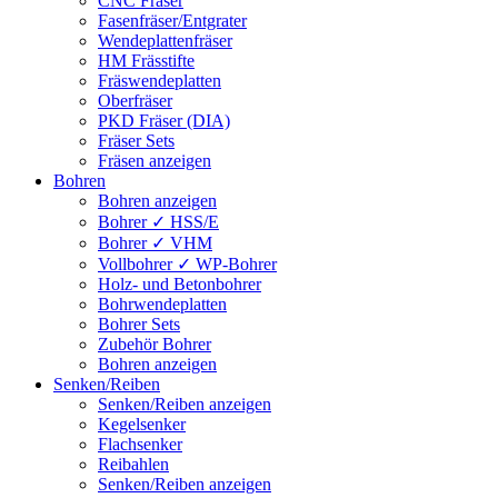
CNC Fräser
Fasenfräser/Entgrater
Wendeplattenfräser
HM Frässtifte
Fräswendeplatten
Oberfräser
PKD Fräser (DIA)
Fräser Sets
Fräsen anzeigen
Bohren
Bohren anzeigen
Bohrer ✓ HSS/E
Bohrer ✓ VHM
Vollbohrer ✓ WP-Bohrer
Holz- und Betonbohrer
Bohrwendeplatten
Bohrer Sets
Zubehör Bohrer
Bohren anzeigen
Senken/Reiben
Senken/Reiben anzeigen
Kegelsenker
Flachsenker
Reibahlen
Senken/Reiben anzeigen