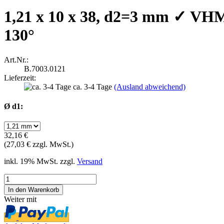
1,21 x 10 x 38, d2=3 mm ✓ VHM
130°
Art.Nr.:
B.7003.0121
Lieferzeit:
ca. 3-4 Tage
(Ausland abweichend)
Ø d1:
32,16 €
(27,03 € zzgl. MwSt.)
inkl. 19% MwSt. zzgl.
Versand
Weiter mit