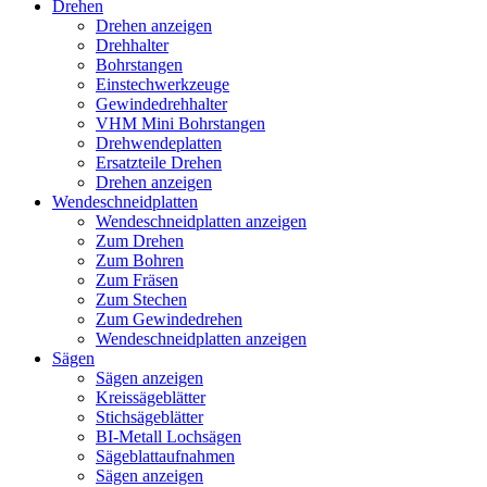
Drehen
Drehen anzeigen
Drehhalter
Bohrstangen
Einstechwerkzeuge
Gewindedrehhalter
VHM Mini Bohrstangen
Drehwendeplatten
Ersatzteile Drehen
Drehen anzeigen
Wendeschneidplatten
Wendeschneidplatten anzeigen
Zum Drehen
Zum Bohren
Zum Fräsen
Zum Stechen
Zum Gewindedrehen
Wendeschneidplatten anzeigen
Sägen
Sägen anzeigen
Kreissägeblätter
Stichsägeblätter
BI-Metall Lochsägen
Sägeblattaufnahmen
Sägen anzeigen