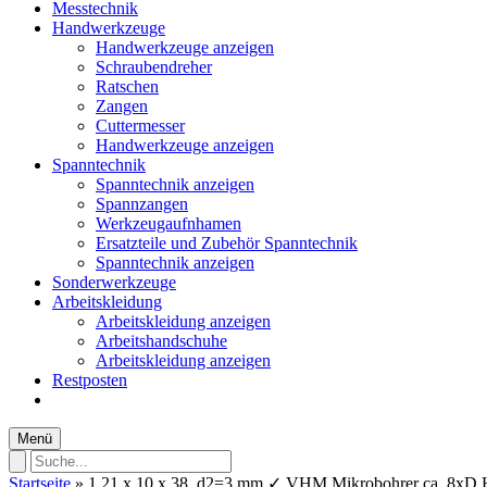
Messtechnik
Handwerkzeuge
Handwerkzeuge anzeigen
Schraubendreher
Ratschen
Zangen
Cuttermesser
Handwerkzeuge anzeigen
Spanntechnik
Spanntechnik anzeigen
Spannzangen
Werkzeugaufnhamen
Ersatzteile und Zubehör Spanntechnik
Spanntechnik anzeigen
Sonderwerkzeuge
Arbeitskleidung
Arbeitskleidung anzeigen
Arbeitshandschuhe
Arbeitskleidung anzeigen
Restposten
Menü
Startseite
»
1,21 x 10 x 38, d2=3 mm ✓ VHM Mikrobohrer ca. 8xD HS