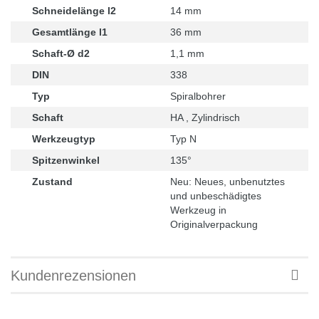
Schneidelänge l2
14 mm
Gesamtlänge l1
36 mm
Schaft-Ø d2
1,1 mm
DIN
338
Typ
Spiralbohrer
Schaft
HA , Zylindrisch
Werkzeugtyp
Typ N
Spitzenwinkel
135°
Zustand
Neu: Neues, unbenutztes
und unbeschädigtes
Werkzeug in
Originalverpackung
Kundenrezensionen