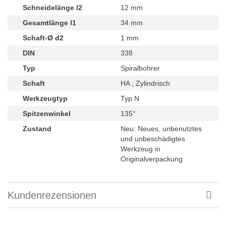
Schneidelänge l2
12 mm
Gesamtlänge l1
34 mm
Schaft-Ø d2
1 mm
DIN
338
Typ
Spiralbohrer
Schaft
HA , Zylindrisch
Werkzeugtyp
Typ N
Spitzenwinkel
135°
Zustand
Neu: Neues, unbenutztes
und unbeschädigtes
Werkzeug in
Originalverpackung
Kundenrezensionen