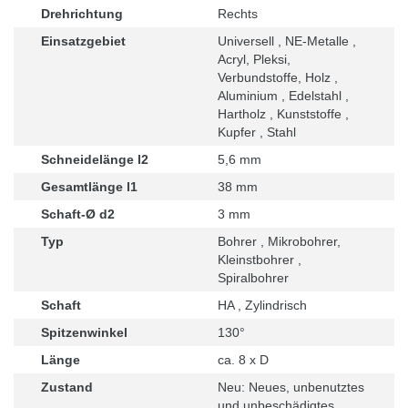
Drehrichtung
Rechts
Einsatzgebiet
Universell , NE-Metalle ,
Acryl, Pleksi,
Verbundstoffe, Holz ,
Aluminium , Edelstahl ,
Hartholz , Kunststoffe ,
Kupfer , Stahl
Schneidelänge l2
5,6 mm
Gesamtlänge l1
38 mm
Schaft-Ø d2
3 mm
Typ
Bohrer , Mikrobohrer,
Kleinstbohrer ,
Spiralbohrer
Schaft
HA , Zylindrisch
Spitzenwinkel
130°
Länge
ca. 8 x D
Zustand
Neu: Neues, unbenutztes
und unbeschädigtes