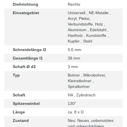
Drehrichtung
Rechts
Einsatzgebiet
Universell , NE-Metalle ,
Acryl, Pleksi,
Verbundstoffe, Holz ,
Aluminium , Edelstahl ,
Hartholz , Kunststoffe ,
Kupfer , Stahl
Schneidelänge l2
5,6 mm
Gesamtlänge l1
38 mm
Schaft-Ø d2
3 mm
Typ
Bohrer , Mikrobohrer,
Kleinstbohrer ,
Spiralbohrer
Schaft
HA , Zylindrisch
Spitzenwinkel
130°
Länge
ca. 8 x D
Zustand
Neu: Neues, unbenutztes
und unbeschädigtes