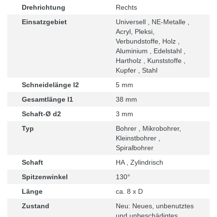
Drehrichtung
Rechts
Einsatzgebiet
Universell , NE-Metalle ,
Acryl, Pleksi,
Verbundstoffe, Holz ,
Aluminium , Edelstahl ,
Hartholz , Kunststoffe ,
Kupfer , Stahl
Schneidelänge l2
5 mm
Gesamtlänge l1
38 mm
Schaft-Ø d2
3 mm
Typ
Bohrer , Mikrobohrer,
Kleinstbohrer ,
Spiralbohrer
Schaft
HA , Zylindrisch
Spitzenwinkel
130°
Länge
ca. 8 x D
Zustand
Neu: Neues, unbenutztes
und unbeschädigtes