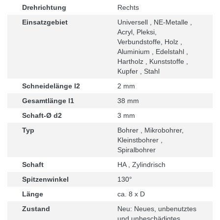
Drehrichtung
Rechts
Einsatzgebiet
Universell , NE-Metalle ,
Acryl, Pleksi,
Verbundstoffe, Holz ,
Aluminium , Edelstahl ,
Hartholz , Kunststoffe ,
Kupfer , Stahl
Schneidelänge l2
2 mm
Gesamtlänge l1
38 mm
Schaft-Ø d2
3 mm
Typ
Bohrer , Mikrobohrer,
Kleinstbohrer ,
Spiralbohrer
Schaft
HA , Zylindrisch
Spitzenwinkel
130°
Länge
ca. 8 x D
Zustand
Neu: Neues, unbenutztes
und unbeschädigtes